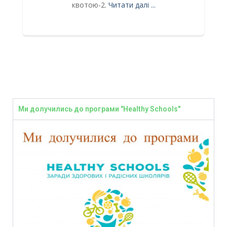
І
квотою-2.
Читати далі ...
Я
5–
ня
Ми долучились до програми "Healthy Schools"