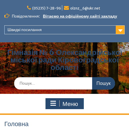
(05235) 7-28-96
olznz_6@ukr.net
Повідомлення:
Вітаємо на офіційному сайті закладу
Швидкі посилання
Гімназія № 6 Олександрійської
міської ради Кіровоградської
області
Меню
Головна