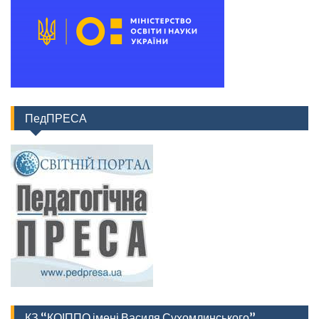
ПедПРЕСА
КЗ “КОІППО імені Василя Сухомлинського”