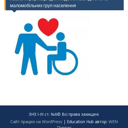
маломобільних груп населення
ЗНЗ І-ІІІ ст. №6© Всі права захищені.
Сайт працює на WordPress
|
Education Hub автор:
WEN
Themes